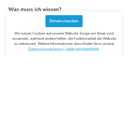
Was muss ich wissen?
Jucken oder Brennen
entstehen durch den
Einverstanden
Hautregenerationsprozess und sind kein schlechtes
Zeichen. Bei Bedarf kühlen.
Wir nutzen Cookies auf unserer Website. Einige von Ihnen sind
Rötungen,
Schwellungen oder
Blutergüsse
essenziell, während andere helfen, die Funktionalität der Website
entstehen durch die während der Therapie
zu verbessern. Weitere Informationen dazu finden Sie in unserer
Datenschutzerklärung
.
.
Lieber nur essentielle
eingebrachte Energie. Bei Bedarf kühlen.
Blutungen
entstehen durch nach oben
abgesprengte Farbpartikel. Blut vorsichtig abtupfen
und desinfizieren.
Blasenbildung
entsteht durch viel Energie und
Neigung zu Lymphstau (in den Blasen ist
Gewebewasser, sie schützen die Wunde vor
Bakterien). Kühlen, nicht weiter behandeln, nicht
aufstechen! Die Blasen verschwinden von selbst.